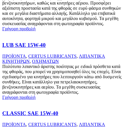
βενζινοκινητήρων, καθώς και κινητήρες αέριου. Προσφέρει
αξιόπιστη προστασία κατά της φθοράς σε ευρύ φάσμα συνθηκών
και σε μεγάλα διαστήματα αλλαγής. Κατάλληλο για επιβατικά
αυτοκίνητα, φορτηγά μικρού και μεγάλου κυβισμού. Τα μεγέθη
συσκευασίας αναγράφονται στη φωτογραφία προϊόντος.
Γρήγορη προβολή
LUB SAE 15W-40
ΠΡΟΪΟΝΤΑ
,
CERTUS LUBRICANTS
,
ΛΙΠΑΝΤΙΚΑ
ΚΙΝΗΤΗΡΩΝ
,
ΟΧΗΜΑΤΩΝ
Πολύτυπο λιπαντικό άριστης ποιότητας με ειδικά πρόσθετα κατά
της φθοράς, που μπορεί να χρησιμοποιηθεί όλες τις εποχές. Είναι
σχεδιασμένο για κινητήρες που λειτουργούν κάτω από δυσμενείς
συνθήκες. Είναι κατάλληλο για πετρελαιοκινητήρες,
βενζινοκινητήρες και αερίου. Τα μεγέθη συσκευασίας
αναγράφονται στη φωτογραφία προϊόντος.
Γρήγορη προβολή
CLASSIC SAE 15W-40
ΠΡΟΪΟΝΤΑ
,
CERTUS LUBRICANTS
,
ΛΙΠΑΝΤΙΚΑ