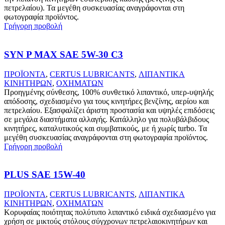
πετρελαίου). Τα μεγέθη συσκευασίας αναγράφονται στη
φωτογραφία προϊόντος.
Γρήγορη προβολή
SYN P MAX SAE 5W-30 C3
ΠΡΟΪΟΝΤΑ
,
CERTUS LUBRICANTS
,
ΛΙΠΑΝΤΙΚΑ
ΚΙΝΗΤΗΡΩΝ
,
ΟΧΗΜΑΤΩΝ
Προηγμένης σύνθεσης, 100% συνθετικό λιπαντικό, υπερ-υψηλής
απόδοσης, σχεδιασμένο για τους κινητήρες βενζίνης, αερίου και
πετρελαίου. Εξασφαλίζει άριστη προστασία και υψηλές επιδόσεις
σε μεγάλα διαστήματα αλλαγής. Κατάλληλο για πολυβάλβιδους
κινητήρες, καταλυτικούς και συμβατικούς, με ή χωρίς turbo. Τα
μεγέθη συσκευασίας αναγράφονται στη φωτογραφία προϊόντος.
Γρήγορη προβολή
PLUS SAE 15W-40
ΠΡΟΪΟΝΤΑ
,
CERTUS LUBRICANTS
,
ΛΙΠΑΝΤΙΚΑ
ΚΙΝΗΤΗΡΩΝ
,
ΟΧΗΜΑΤΩΝ
Κορυφαίας ποιότητας πολύτυπο λιπαντικό ειδικά σχεδιασμένο για
χρήση σε μικτούς στόλους σύγχρονων πετρελαιοκινητήρων και