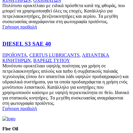
ΚΙΝΗΤΗΡΩΝ
,
ΟΧΗΜΑΤΩΝ
Πολύτυπο ορυκτέλαιο με ειδικά πρόσθετα κατά της φθοράς, που
μπορεί να χρησιμοποιηθεί όλες τις εποχές. Κατάλληλο για
πετρελαιοκινητήρες, βενζινοκινητήρες και αερίου. Τα μεγέθη
συσκευασίας αναγράφονται στη φωτογραφία προϊόντος.
Γρήγορη προβολή
DIESEL S3 SAE 40
ΠΡΟΪΟΝΤΑ
,
CERTUS LUBRICANTS
,
ΛΙΠΑΝΤΙΚΑ
ΚΙΝΗΤΗΡΩΝ
,
ΒΑΡΕΩΣ ΤΥΠΟΥ
Μονότυπο ορυκτέλαιο υψηλής ποιότητας για χρήση σε
πετρελαιοκινητήρες απλούς και turbo ή συμβατικούς παλαιάς
τεχνολογίας (όπου δεν απαιτείται λάδι υψηλών προδιαγραφών) και
υδραυλικά συστήματα, για τα οποία προδιαγράφεται η χρήση ενός
μονότυπου λιπαντικού. Κατάλληλο για κινητήρες που
χρησιμοποιούν καύσιμο με υψηλή περιεκτικότητα σε θείο. Ιδανικό
για στατικούς κινητήρες. Τα μεγέθη συσκευασίας αναγράφονται
στη φωτογραφία προϊόντος.
Γρήγορη προβολή
Flor Oil