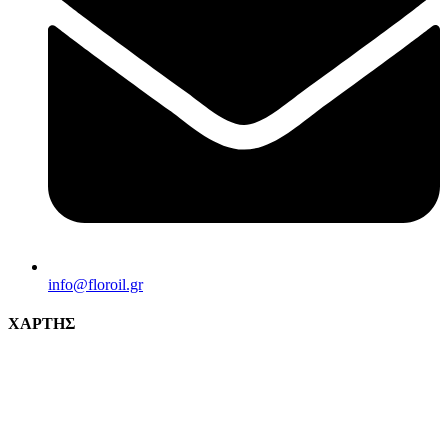
info@florοil.gr
ΧΑΡΤΗΣ