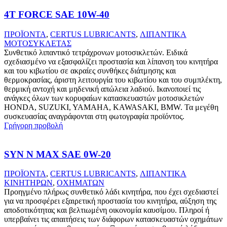
4T FORCE SAE 10W-40
ΠΡΟΪΟΝΤΑ
,
CERTUS LUBRICANTS
,
ΛΙΠΑΝΤΙΚΑ
ΜΟΤΟΣΥΚΛΕΤΑΣ
Συνθετικό λιπαντικό τετράχρονων μοτοσικλετών. Ειδικά
σχεδιασμένο να εξασφαλίζει προστασία και λίπανση του κινητήρα
και του κιβωτίου σε ακραίες συνθήκες διάτμησης και
θερμοκρασίας, άριστη λειτουργία του κιβωτίου και του συμπλέκτη,
θερμική αντοχή και μηδενική απώλεια λαδιού. Ικανοποιεί τις
ανάγκες όλων των κορυφαίων κατασκευαστών μοτοσικλετών
HONDA, SUZUKI, YAMAHA, KAWASAKI, BMW. Τα μεγέθη
συσκευασίας αναγράφονται στη φωτογραφία προϊόντος.
Γρήγορη προβολή
SYN N MAX SAE 0W-20
ΠΡΟΪΟΝΤΑ
,
CERTUS LUBRICANTS
,
ΛΙΠΑΝΤΙΚΑ
ΚΙΝΗΤΗΡΩΝ
,
ΟΧΗΜΑΤΩΝ
Προηγμένο πλήρως συνθετικό λάδι κινητήρα, που έχει σχεδιαστεί
για να προσφέρει εξαιρετική προστασία του κινητήρα, αύξηση της
αποδοτικότητας και βελτιωμένη οικονομία καυσίμου. Πληροί ή
υπερβαίνει τις απαιτήσεις των διάφορων κατασκευαστών οχημάτων