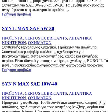
και τα πρότυπα της βιομηχανίας. Ξεπερνά τα συμβατικά λάδια.
Συνιστάται για SAE 0W-20 και 5W-20. Τα μεγέθη συσκευασίας
αναγράφονται στη φωτογραφία προϊόντος.
Γρήγορη προβολή
SYN L MAX SAE 5W-30
ΠΡΟΪΟΝΤΑ
,
CERTUS LUBRICANTS
,
ΛΙΠΑΝΤΙΚΑ
ΚΙΝΗΤΗΡΩΝ
,
ΟΧΗΜΑΤΩΝ
Συνθετικής τεχνολογίας λιπαντικό. Πρόκειται για πολύτυπο
λιπαντικό υπερ-υψηλής απόδοσης σχεδιασμένο για
βενζινοκινητήρες, πετρελαιοκινητήρες, καθώς και κινητήρες
αερίου. Είναι ιδανικό για τους κινητήρες τεχνολογίας EURO II. Τα
μεγέθη συσκευασίας αναγράφονται στη φωτογραφία προϊόντος.
Γρήγορη προβολή
SYN N MAX SAE 10W-40
ΠΡΟΪΟΝΤΑ
,
CERTUS LUBRICANTS
,
ΛΙΠΑΝΤΙΚΑ
ΚΙΝΗΤΗΡΩΝ
,
ΟΧΗΜΑΤΩΝ
Προηγμένης σύνθεσης, 100% συνθετικό λιπαντικό, υπερύψηλης
απόδοσης, σχεδιασμένο για τους κινητήρες βενζίνης, αερίου και
πετρελαίου. Εξασφαλίζει άριστη προστασία και υψηλές επιδόσεις