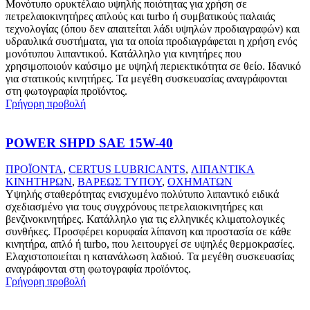
Μονότυπο ορυκτέλαιο υψηλής ποιότητας για χρήση σε
πετρελαιοκινητήρες απλούς και turbo ή συμβατικούς παλαιάς
τεχνολογίας (όπου δεν απαιτείται λάδι υψηλών προδιαγραφών) και
υδραυλικά συστήματα, για τα οποία προδιαγράφεται η χρήση ενός
μονότυπου λιπαντικού. Κατάλληλο για κινητήρες που
χρησιμοποιούν καύσιμο με υψηλή περιεκτικότητα σε θείο. Ιδανικό
για στατικούς κινητήρες. Τα μεγέθη συσκευασίας αναγράφονται
στη φωτογραφία προϊόντος.
Γρήγορη προβολή
POWER SHPD SAE 15W-40
ΠΡΟΪΟΝΤΑ
,
CERTUS LUBRICANTS
,
ΛΙΠΑΝΤΙΚΑ
ΚΙΝΗΤΗΡΩΝ
,
ΒΑΡΕΩΣ ΤΥΠΟΥ
,
ΟΧΗΜΑΤΩΝ
Υψηλής σταθερότητας ενισχυμένο πολύτυπο λιπαντικό ειδικά
σχεδιασμένο για τους συγχρόνους πετρελαιοκινητήρες και
βενζινοκινητήρες. Κατάλληλο για τις ελληνικές κλιματολογικές
συνθήκες. Προσφέρει κορυφαία λίπανση και προστασία σε κάθε
κινητήρα, απλό ή turbo, που λειτουργεί σε υψηλές θερμοκρασίες.
Ελαχιστοποιείται η κατανάλωση λαδιού. Τα μεγέθη συσκευασίας
αναγράφονται στη φωτογραφία προϊόντος.
Γρήγορη προβολή