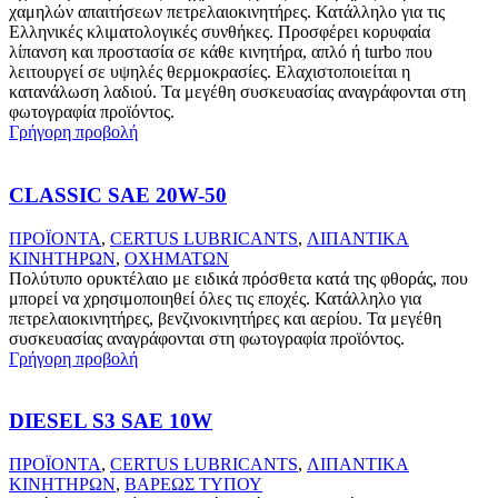
χαμηλών απαιτήσεων πετρελαιοκινητήρες. Κατάλληλο για τις
Ελληνικές κλιματολογικές συνθήκες. Προσφέρει κορυφαία
λίπανση και προστασία σε κάθε κινητήρα, απλό ή turbo που
λειτουργεί σε υψηλές θερμοκρασίες. Ελαχιστοποιείται η
κατανάλωση λαδιού. Τα μεγέθη συσκευασίας αναγράφονται στη
φωτογραφία προϊόντος.
Γρήγορη προβολή
CLASSIC SAE 20W-50
ΠΡΟΪΟΝΤΑ
,
CERTUS LUBRICANTS
,
ΛΙΠΑΝΤΙΚΑ
ΚΙΝΗΤΗΡΩΝ
,
ΟΧΗΜΑΤΩΝ
Πολύτυπο ορυκτέλαιο με ειδικά πρόσθετα κατά της φθοράς, που
μπορεί να χρησιμοποιηθεί όλες τις εποχές. Κατάλληλο για
πετρελαιοκινητήρες, βενζινοκινητήρες και αερίου. Τα μεγέθη
συσκευασίας αναγράφονται στη φωτογραφία προϊόντος.
Γρήγορη προβολή
DIESEL S3 SAE 10W
ΠΡΟΪΟΝΤΑ
,
CERTUS LUBRICANTS
,
ΛΙΠΑΝΤΙΚΑ
ΚΙΝΗΤΗΡΩΝ
,
ΒΑΡΕΩΣ ΤΥΠΟΥ