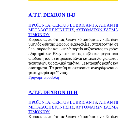
A.T.F. DEXRON II-D
ΠΡΟΪΟΝΤΑ
,
CERTUS LUBRICANTS
,
ΛΙΠΑΝΤΙ
ΜΕΤΑΔΟΣΗΣ ΚΙΝΗΣΗΣ
,
ΑΥΤΟΜΑΤΩΝ ΣΑΣΜΑ
ΤΙΜΟΝΙΟΥ
Κορυφαίας ποιότητας λιπαντικό αυτόματων κιβωτίων
υψηλός δείκτης ιξώδους εξασφαλίζει σταθερότητα σ
θερμοκρασίες και υψηλά φορτία αυξάνοντας το χρόν
εξαρτημάτων. Ελαχιστοποιεί τις τριβές και μεγιστοπο
απόδοση του μετατροπέα. Είναι κατάλληλο για αυτό
ταχυτήτων, υδραυλικά τιμόνια, μετατροπής ροπής κα
συστήματα. Τα μεγέθη συσκευασίας αναγράφονται σ
φωτογραφία προϊόντος.
Γρήγορη προβολή
A.T.F. DEXRON III-H
ΠΡΟΪΟΝΤΑ
,
CERTUS LUBRICANTS
,
ΛΙΠΑΝΤΙ
ΜΕΤΑΔΟΣΗΣ ΚΙΝΗΣΗΣ
,
ΑΥΤΟΜΑΤΩΝ ΣΑΣΜΑ
ΤΙΜΟΝΙΟΥ
Κορυφαίας ποιότητας λιπαντικό αυτόματων κιβωτίων