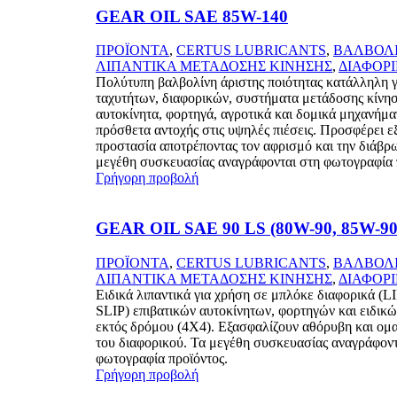
GEAR OIL SAE 85W-140
ΠΡΟΪΟΝΤΑ
,
CERTUS LUBRICANTS
,
ΒΑΛΒΟΛ
ΛΙΠΑΝΤΙΚΑ ΜΕΤΑΔΟΣΗΣ ΚΙΝΗΣΗΣ
,
ΔΙΑΦΟΡ
Πολύτυπη βαλβολίνη άριστης ποιότητας κατάλληλη γ
ταχυτήτων, διαφορικών, συστήματα μετάδοσης κίνησ
αυτοκίνητα, φορτηγά, αγροτικά και δομικά μηχανήμα
πρόσθετα αντοχής στις υψηλές πιέσεις. Προσφέρει ε
προστασία αποτρέποντας τον αφρισμό και την διάβρ
μεγέθη συσκευασίας αναγράφονται στη φωτογραφία 
Γρήγορη προβολή
GEAR OIL SAE 90 LS (80W-90, 85W-90
ΠΡΟΪΟΝΤΑ
,
CERTUS LUBRICANTS
,
ΒΑΛΒΟΛ
ΛΙΠΑΝΤΙΚΑ ΜΕΤΑΔΟΣΗΣ ΚΙΝΗΣΗΣ
,
ΔΙΑΦΟΡ
Ειδικά λιπαντικά για χρήση σε μπλόκε διαφορικά 
SLIP) επιβατικών αυτοκίνητων, φορτηγών και ειδικ
εκτός δρόμου (4X4). Εξασφαλίζουν αθόρυβη και ομα
του διαφορικού. Τα μεγέθη συσκευασίας αναγράφοντ
φωτογραφία προϊόντος.
Γρήγορη προβολή