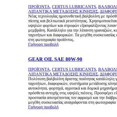
ΠΡΟΪΟΝΤΑ
,
CERTUS LUBRICANTS
,
ΒΑΛΒΟΛ
ΛΙΠΑΝΤΙΚΑ ΜΕΤΑΔΟΣΗΣ ΚΙΝΗΣΗΣ
,
ΔΙΑΦΟΡ
Νέας τεχνολογίας ημισυνθετική βαλβολίνη με πρόσ
πίεσης και βελτιωτικά ρευστότητας. Χρησιμοποιείτα
υψηλών φορτίων και στροφών εξασφαλίζοντας λιπαν
μεμβράνη. Κατάλληλο για την λίπανση γραναζιών, κ
ταχυτήτων και διαφορικών. Τα μεγέθη συσκευασίας 
στη φωτογραφία προϊόντος.
Γρήγορη προβολή
GEAR OIL SAE 80W-90
ΠΡΟΪΟΝΤΑ
,
CERTUS LUBRICANTS
,
ΒΑΛΒΟΛ
ΛΙΠΑΝΤΙΚΑ ΜΕΤΑΔΟΣΗΣ ΚΙΝΗΣΗΣ
,
ΔΙΑΦΟΡ
Πολύτυπη βαλβολίνη άριστης ποιότητας κατάλληλη γ
ταχυτήτων, διαφορικών, συστήματα μετάδοσης κίνησ
αυτοκίνητα, φορτηγά, αγροτικά και δομικά μηχανήμα
πρόσθετα αντοχής στις υψηλές πιέσεις. Προσφέρει ε
προστασία αποτρέποντας τον αφρισμό και την διάβρ
μεγέθη συσκευασίας αναγράφονται στη φωτογραφία 
Γρήγορη προβολή