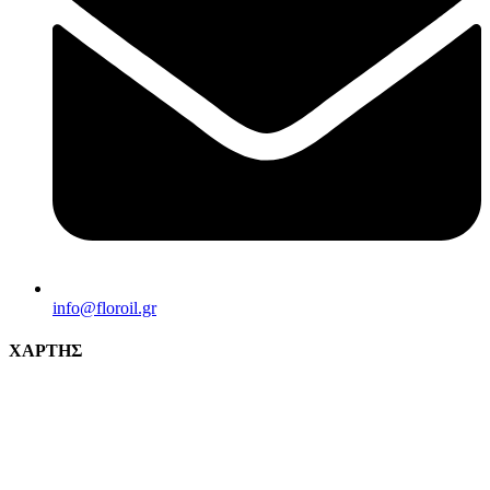
info@florοil.gr
ΧΑΡΤΗΣ