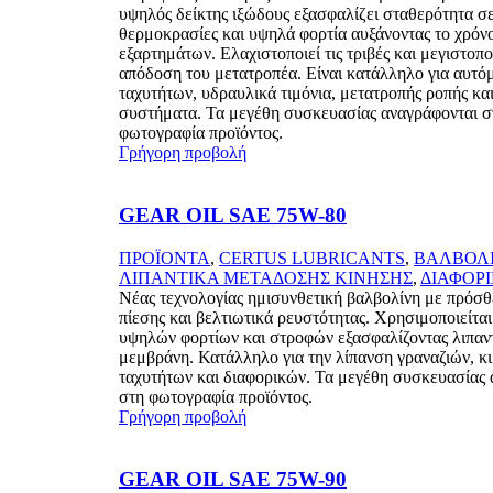
υψηλός δείκτης ιξώδους εξασφαλίζει σταθερότητα σ
θερμοκρασίες και υψηλά φορτία αυξάνοντας το χρόν
εξαρτημάτων. Ελαχιστοποιεί τις τριβές και μεγιστοπο
απόδοση του μετατροπέα. Είναι κατάλληλο για αυτό
ταχυτήτων, υδραυλικά τιμόνια, μετατροπής ροπής κα
συστήματα. Τα μεγέθη συσκευασίας αναγράφονται σ
φωτογραφία προϊόντος.
Γρήγορη προβολή
GEAR OIL SAE 75W-80
ΠΡΟΪΟΝΤΑ
,
CERTUS LUBRICANTS
,
ΒΑΛΒΟΛ
ΛΙΠΑΝΤΙΚΑ ΜΕΤΑΔΟΣΗΣ ΚΙΝΗΣΗΣ
,
ΔΙΑΦΟΡ
Νέας τεχνολογίας ημισυνθετική βαλβολίνη με πρόσ
πίεσης και βελτιωτικά ρευστότητας. Χρησιμοποιείτα
υψηλών φορτίων και στροφών εξασφαλίζοντας λιπαν
μεμβράνη. Κατάλληλο για την λίπανση γραναζιών, κ
ταχυτήτων και διαφορικών. Τα μεγέθη συσκευασίας 
στη φωτογραφία προϊόντος.
Γρήγορη προβολή
GEAR OIL SAE 75W-90