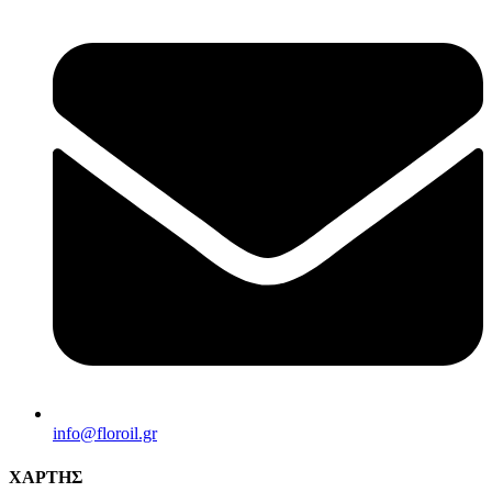
info@florοil.gr
ΧΑΡΤΗΣ