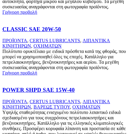
αυτοκίνητα, φορτηγά μικρού και μεγάλου κυβισμού. Τα μεγέθη
συσκευασίας αναγράφονται στη φωτογραφία προϊόντος.
Γρήγορη προβολή
CLASSIC SAE 20W-50
ΠΡΟΪΟΝΤΑ
,
CERTUS LUBRICANTS
,
ΛΙΠΑΝΤΙΚΑ
ΚΙΝΗΤΗΡΩΝ
,
ΟΧΗΜΑΤΩΝ
Πολύτυπο ορυκτέλαιο με ειδικά πρόσθετα κατά της φθοράς, που
μπορεί να χρησιμοποιηθεί όλες τις εποχές. Κατάλληλο για
πετρελαιοκινητήρες, βενζινοκινητήρες και αερίου. Τα μεγέθη
συσκευασίας αναγράφονται στη φωτογραφία προϊόντος.
Γρήγορη προβολή
POWER SHPD SAE 15W-40
ΠΡΟΪΟΝΤΑ
,
CERTUS LUBRICANTS
,
ΛΙΠΑΝΤΙΚΑ
ΚΙΝΗΤΗΡΩΝ
,
ΒΑΡΕΩΣ ΤΥΠΟΥ
,
ΟΧΗΜΑΤΩΝ
Υψηλής σταθερότητας ενισχυμένο πολύτυπο λιπαντικό ειδικά
σχεδιασμένο για τους συγχρόνους πετρελαιοκινητήρες και
βενζινοκινητήρες. Κατάλληλο για τις ελληνικές κλιματολογικές
συνθήκες. Προσφέρει κορυφαία λίπανση και προστασία σε κάθε
κινητήρα, απλό ή turbo, που λειτουργεί σε υψηλές θερμοκρασίες.