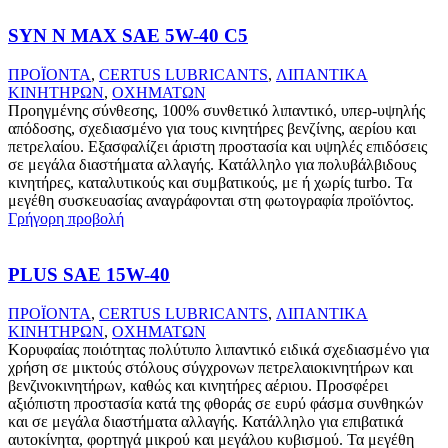
SYN N MAX SAE 5W-40 C5
ΠΡΟΪΟΝΤΑ
,
CERTUS LUBRICANTS
,
ΛΙΠΑΝΤΙΚΑ
ΚΙΝΗΤΗΡΩΝ
,
ΟΧΗΜΑΤΩΝ
Προηγμένης σύνθεσης, 100% συνθετικό λιπαντικό, υπερ-υψηλής
απόδοσης, σχεδιασμένο για τους κινητήρες βενζίνης, αερίου και
πετρελαίου. Εξασφαλίζει άριστη προστασία και υψηλές επιδόσεις
σε μεγάλα διαστήματα αλλαγής. Κατάλληλο για πολυβάλβιδους
κινητήρες, καταλυτικούς και συμβατικούς, με ή χωρίς turbo. Τα
μεγέθη συσκευασίας αναγράφονται στη φωτογραφία προϊόντος.
Γρήγορη προβολή
PLUS SAE 15W-40
ΠΡΟΪΟΝΤΑ
,
CERTUS LUBRICANTS
,
ΛΙΠΑΝΤΙΚΑ
ΚΙΝΗΤΗΡΩΝ
,
ΟΧΗΜΑΤΩΝ
Κορυφαίας ποιότητας πολύτυπο λιπαντικό ειδικά σχεδιασμένο για
χρήση σε μικτούς στόλους σύγχρονων πετρελαιοκινητήρων και
βενζινοκινητήρων, καθώς και κινητήρες αέριου. Προσφέρει
αξιόπιστη προστασία κατά της φθοράς σε ευρύ φάσμα συνθηκών
και σε μεγάλα διαστήματα αλλαγής. Κατάλληλο για επιβατικά
αυτοκίνητα, φορτηγά μικρού και μεγάλου κυβισμού. Τα μεγέθη