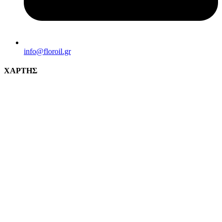
info@florοil.gr
ΧΑΡΤΗΣ