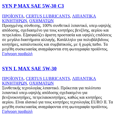
SYN P MAX SAE 5W-30 C3
ΠΡΟΪΟΝΤΑ
,
CERTUS LUBRICANTS
,
ΛΙΠΑΝΤΙΚΑ
ΚΙΝΗΤΗΡΩΝ
,
ΟΧΗΜΑΤΩΝ
Προηγμένης σύνθεσης, 100% συνθετικό λιπαντικό, υπερ-υψηλής
απόδοσης, σχεδιασμένο για τους κινητήρες βενζίνης, αερίου και
πετρελαίου. Εξασφαλίζει άριστη προστασία και υψηλές επιδόσεις
σε μεγάλα διαστήματα αλλαγής. Κατάλληλο για πολυβάλβιδους
κινητήρες, καταλυτικούς και συμβατικούς, με ή χωρίς turbo. Τα
μεγέθη συσκευασίας αναγράφονται στη φωτογραφία προϊόντος.
Γρήγορη προβολή
SYN L MAX SAE 5W-30
ΠΡΟΪΟΝΤΑ
,
CERTUS LUBRICANTS
,
ΛΙΠΑΝΤΙΚΑ
ΚΙΝΗΤΗΡΩΝ
,
ΟΧΗΜΑΤΩΝ
Συνθετικής τεχνολογίας λιπαντικό. Πρόκειται για πολύτυπο
λιπαντικό υπερ-υψηλής απόδοσης σχεδιασμένο για
βενζινοκινητήρες, πετρελαιοκινητήρες, καθώς και κινητήρες
αερίου. Είναι ιδανικό για τους κινητήρες τεχνολογίας EURO II. Τα
μεγέθη συσκευασίας αναγράφονται στη φωτογραφία προϊόντος.
Γρήγορη προβολή