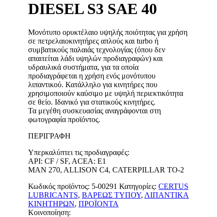
DIESEL S3 SAE 40
Μονότυπο ορυκτέλαιο υψηλής ποιότητας για χρήση
σε πετρελαιοκινητήρες απλούς και turbo ή
συμβατικούς παλαιάς τεχνολογίας (όπου δεν
απαιτείται λάδι υψηλών προδιαγραφών) και
υδραυλικά συστήματα, για τα οποία
προδιαγράφεται η χρήση ενός μονότυπου
λιπαντικού. Κατάλληλο για κινητήρες που
χρησιμοποιούν καύσιμο με υψηλή περιεκτικότητα
σε θείο. Ιδανικό για στατικούς κινητήρες.
Τα μεγέθη συσκευασίας αναγράφονται στη
φωτογραφία προϊόντος.
ΠΕΡΙΓΡΑΦΉ
Υπερκαλύπτει τις προδιαγραφές:
API: CF / SF, ACEA: E1
MAN 270, ALLISON C4, CATERPILLAR TO-2
Κωδικός προϊόντος:
5-00291
Κατηγορίες:
CERTUS
LUBRICANTS
,
ΒΑΡΕΩΣ ΤΥΠΟΥ
,
ΛΙΠΑΝΤΙΚΑ
ΚΙΝΗΤΗΡΩΝ
,
ΠΡΟΪΟΝΤΑ
Κοινοποίηση: