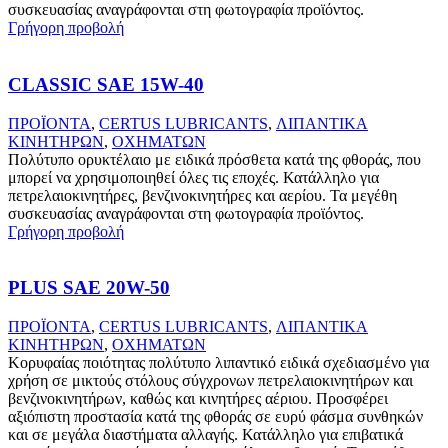
συσκευασίας αναγράφονται στη φωτογραφία προϊόντος.
Γρήγορη προβολή
CLASSIC SAE 15W-40
ΠΡΟΪΟΝΤΑ
,
CERTUS LUBRICANTS
,
ΛΙΠΑΝΤΙΚΑ
ΚΙΝΗΤΗΡΩΝ
,
ΟΧΗΜΑΤΩΝ
Πολύτυπο ορυκτέλαιο με ειδικά πρόσθετα κατά της φθοράς, που
μπορεί να χρησιμοποιηθεί όλες τις εποχές. Κατάλληλο για
πετρελαιοκινητήρες, βενζινοκινητήρες και αερίου. Τα μεγέθη
συσκευασίας αναγράφονται στη φωτογραφία προϊόντος.
Γρήγορη προβολή
PLUS SAE 20W-50
ΠΡΟΪΟΝΤΑ
,
CERTUS LUBRICANTS
,
ΛΙΠΑΝΤΙΚΑ
ΚΙΝΗΤΗΡΩΝ
,
ΟΧΗΜΑΤΩΝ
Κορυφαίας ποιότητας πολύτυπο λιπαντικό ειδικά σχεδιασμένο για
χρήση σε μικτούς στόλους σύγχρονων πετρελαιοκινητήρων και
βενζινοκινητήρων, καθώς και κινητήρες αέριου. Προσφέρει
αξιόπιστη προστασία κατά της φθοράς σε ευρύ φάσμα συνθηκών
και σε μεγάλα διαστήματα αλλαγής. Κατάλληλο για επιβατικά