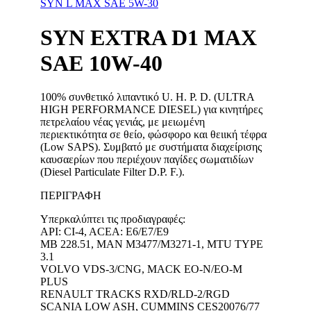
SYN L MAX SAE 5W-30
SYN EXTRA D1 MAX
SAE 10W-40
100% συνθετικό λιπαντικό U. H. P. D. (ULTRA
HIGH PERFORMANCE DIESEL) για κινητήρες
πετρελαίου νέας γενιάς, με μειωμένη
περιεκτικότητα σε θείο, φώσφορο και θειική τέφρα
(Low SAPS). Συμβατό με συστήματα διαχείρισης
καυσαερίων που περιέχουν παγίδες σωματιδίων
(Diesel Particulate Filter D.P. F.).
ΠΕΡΙΓΡΑΦΉ
Υπερκαλύπτει τις προδιαγραφές:
API: CI-4, ACEA: E6/E7/E9
MB 228.51, MAN M3477/M3271-1, MTU TYPE
3.1
VOLVO VDS-3/CNG, MACK EO-N/EO-M
PLUS
RENAULT TRACKS RXD/RLD-2/RGD
SCANIA LOW ASH, CUMMINS CES20076/77