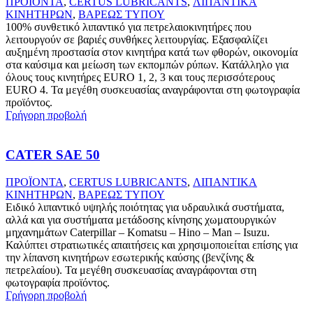
ΠΡΟΪΟΝΤΑ
,
CERTUS LUBRICANTS
,
ΛΙΠΑΝΤΙΚΑ
ΚΙΝΗΤΗΡΩΝ
,
ΒΑΡΕΩΣ ΤΥΠΟΥ
100% συνθετικό λιπαντικό για πετρελαιοκινητήρες που
λειτουργούν σε βαριές συνθήκες λειτουργίας. Εξασφαλίζει
αυξημένη προστασία στον κινητήρα κατά των φθορών, οικονομία
στα καύσιμα και μείωση των εκπομπών ρύπων. Κατάλληλο για
όλους τους κινητήρες EURO 1, 2, 3 και τους περισσότερους
EURO 4. Τα μεγέθη συσκευασίας αναγράφονται στη φωτογραφία
προϊόντος.
Γρήγορη προβολή
CATER SAE 50
ΠΡΟΪΟΝΤΑ
,
CERTUS LUBRICANTS
,
ΛΙΠΑΝΤΙΚΑ
ΚΙΝΗΤΗΡΩΝ
,
ΒΑΡΕΩΣ ΤΥΠΟΥ
Ειδικό λιπαντικό υψηλής ποιότητας για υδραυλικά συστήματα,
αλλά και για συστήματα μετάδοσης κίνησης χωματουργικών
μηχανημάτων Caterpillar – Komatsu – Hino – Man – Isuzu.
Καλύπτει στρατιωτικές απαιτήσεις και χρησιμοποιείται επίσης για
την λίπανση κινητήρων εσωτερικής καύσης (βενζίνης &
πετρελαίου). Τα μεγέθη συσκευασίας αναγράφονται στη
φωτογραφία προϊόντος.
Γρήγορη προβολή