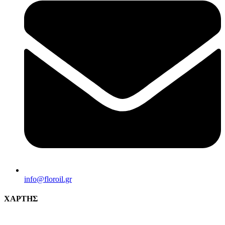
info@florοil.gr
ΧΑΡΤΗΣ