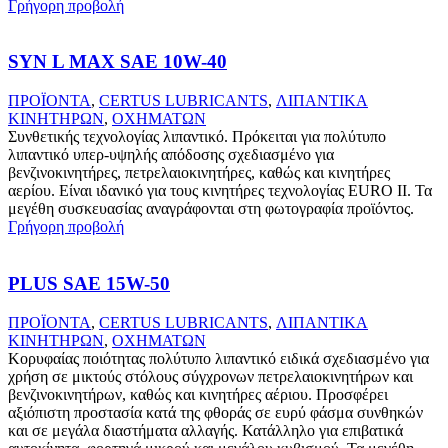
Γρήγορη προβολή
SYN L MAX SAE 10W-40
ΠΡΟΪΟΝΤΑ
,
CERTUS LUBRICANTS
,
ΛΙΠΑΝΤΙΚΑ
ΚΙΝΗΤΗΡΩΝ
,
ΟΧΗΜΑΤΩΝ
Συνθετικής τεχνολογίας λιπαντικό. Πρόκειται για πολύτυπο
λιπαντικό υπερ-υψηλής απόδοσης σχεδιασμένο για
βενζινοκινητήρες, πετρελαιοκινητήρες, καθώς και κινητήρες
αερίου. Είναι ιδανικό για τους κινητήρες τεχνολογίας EURO II. Τα
μεγέθη συσκευασίας αναγράφονται στη φωτογραφία προϊόντος.
Γρήγορη προβολή
PLUS SAE 15W-50
ΠΡΟΪΟΝΤΑ
,
CERTUS LUBRICANTS
,
ΛΙΠΑΝΤΙΚΑ
ΚΙΝΗΤΗΡΩΝ
,
ΟΧΗΜΑΤΩΝ
Κορυφαίας ποιότητας πολύτυπο λιπαντικό ειδικά σχεδιασμένο για
χρήση σε μικτούς στόλους σύγχρονων πετρελαιοκινητήρων και
βενζινοκινητήρων, καθώς και κινητήρες αέριου. Προσφέρει
αξιόπιστη προστασία κατά της φθοράς σε ευρύ φάσμα συνθηκών
και σε μεγάλα διαστήματα αλλαγής. Κατάλληλο για επιβατικά