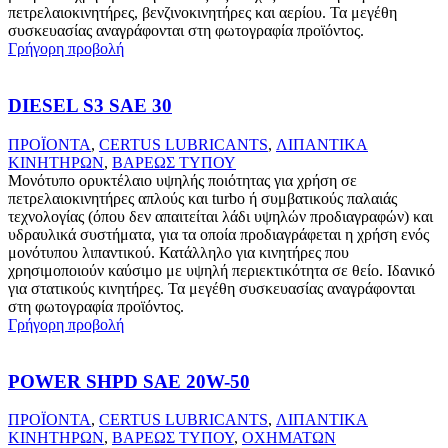
πετρελαιοκινητήρες, βενζινοκινητήρες και αερίου. Τα μεγέθη
συσκευασίας αναγράφονται στη φωτογραφία προϊόντος.
Γρήγορη προβολή
DIESEL S3 SAE 30
ΠΡΟΪΟΝΤΑ
,
CERTUS LUBRICANTS
,
ΛΙΠΑΝΤΙΚΑ
ΚΙΝΗΤΗΡΩΝ
,
ΒΑΡΕΩΣ ΤΥΠΟΥ
Μονότυπο ορυκτέλαιο υψηλής ποιότητας για χρήση σε
πετρελαιοκινητήρες απλούς και turbo ή συμβατικούς παλαιάς
τεχνολογίας (όπου δεν απαιτείται λάδι υψηλών προδιαγραφών) και
υδραυλικά συστήματα, για τα οποία προδιαγράφεται η χρήση ενός
μονότυπου λιπαντικού. Κατάλληλο για κινητήρες που
χρησιμοποιούν καύσιμο με υψηλή περιεκτικότητα σε θείο. Ιδανικό
για στατικούς κινητήρες. Τα μεγέθη συσκευασίας αναγράφονται
στη φωτογραφία προϊόντος.
Γρήγορη προβολή
POWER SHPD SAE 20W-50
ΠΡΟΪΟΝΤΑ
,
CERTUS LUBRICANTS
,
ΛΙΠΑΝΤΙΚΑ
ΚΙΝΗΤΗΡΩΝ
,
ΒΑΡΕΩΣ ΤΥΠΟΥ
,
ΟΧΗΜΑΤΩΝ