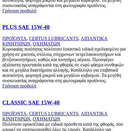
αυτοκίνητα, φορτηγά μικρού και μεγάλου κυβισμού. Τα μεγέθη
συσκευασίας αναγράφονται στη φωτογραφία προϊόντος.
Γρήγορη προβολή
PLUS SAE 15W-40
ΠΡΟΪΟΝΤΑ
,
CERTUS LUBRICANTS
,
ΛΙΠΑΝΤΙΚΑ
ΚΙΝΗΤΗΡΩΝ
,
ΟΧΗΜΑΤΩΝ
Κορυφαίας ποιότητας πολύτυπο λιπαντικό ειδικά σχεδιασμένο για
χρήση σε μικτούς στόλους σύγχρονων πετρελαιοκινητήρων και
βενζινοκινητήρων, καθώς και κινητήρες αέριου. Προσφέρει
αξιόπιστη προστασία κατά της φθοράς σε ευρύ φάσμα συνθηκών
και σε μεγάλα διαστήματα αλλαγής. Κατάλληλο για επιβατικά
αυτοκίνητα, φορτηγά μικρού και μεγάλου κυβισμού. Τα μεγέθη
συσκευασίας αναγράφονται στη φωτογραφία προϊόντος.
Γρήγορη προβολή
CLASSIC SAE 15W-40
ΠΡΟΪΟΝΤΑ
,
CERTUS LUBRICANTS
,
ΛΙΠΑΝΤΙΚΑ
ΚΙΝΗΤΗΡΩΝ
,
ΟΧΗΜΑΤΩΝ
Πολύτυπο ορυκτέλαιο με ειδικά πρόσθετα κατά της φθοράς, που
μπορεί να χρησιμοποιηθεί όλες τις εποχές. Κατάλληλο για