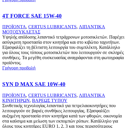
4T FORCE SAE 15W-40
ΠΡΟΪΟΝΤΑ
,
CERTUS LUBRICANTS
,
ΛΙΠΑΝΤΙΚΑ
ΜΟΤΟΣΥΚΛΕΤΑΣ
Υψηλής απόδοσης λιπαντικό τετράχρονων μοτοσικλετών. Παρέχει
ασύγκριτη προστασία στον κινητήρα και στο κιβώτιο ταχυτήτων.
Εξασφαλίζει τη βέλτιστη λειτουργία του συμπλέκτη. Κατάλληλο
για όλους τους τύπους μοτοσικλετών που λειτουργούν σε σκληρές
συνθήκες. Τα μεγέθη συσκευασίας αναγράφονται στη φωτογραφία
προϊόντος.
Γρήγορη προβολή
SYN D MAX SAE 10W-40
ΠΡΟΪΟΝΤΑ
,
CERTUS LUBRICANTS
,
ΛΙΠΑΝΤΙΚΑ
ΚΙΝΗΤΗΡΩΝ
,
ΒΑΡΕΩΣ ΤΥΠΟΥ
Συνθετικής τεχνολογίας λιπαντικό για πετρελαιοκινητήρες που
λειτουργούν σε βαριές συνθήκες λειτουργίας. Εξασφαλίζει
αυξημένη προστασία στον κινητήρα κατά των φθορών, οικονομία
στα καύσιμα και μείωση των εκπομπών ρύπων. Κατάλληλο για
όλους τους κινητήρες EURO 1, 2, 3 και τους περισσότερους