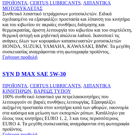
ΠΡΟΪΟΝΤΑ
,
CERTUS LUBRICANTS
,
ΛΙΠΑΝΤΙΚΑ
ΜΟΤΟΣΥΚΛΕΤΑΣ
Συνθετικό λιπαντικό τετράχρονων μοτοσικλετών. Ειδικά
σχεδιασμένο να εξασφαλίζει προστασία και λίπανση του κινητήρα
και του κιβωτίου σε ακραίες συνθήκες διάτμησης και
θερμοκρασίας, άριστη λειτουργία του κιβωτίου και του συμπλέκτη,
θερμική αντοχή και μηδενική απώλεια λαδιού. Ικανοποιεί τις
ανάγκες όλων των κορυφαίων κατασκευαστών μοτοσικλετών
HONDA, SUZUKI, YAMAHA, KAWASAKI, BMW. Τα μεγέθη
συσκευασίας αναγράφονται στη φωτογραφία προϊόντος.
Γρήγορη προβολή
SYN D MAX SAE 5W-30
ΠΡΟΪΟΝΤΑ
,
CERTUS LUBRICANTS
,
ΛΙΠΑΝΤΙΚΑ
ΚΙΝΗΤΗΡΩΝ
,
ΒΑΡΕΩΣ ΤΥΠΟΥ
100% συνθετικό λιπαντικό για πετρελαιοκινητήρες που
λειτουργούν σε βαριές συνθήκες λειτουργίας. Εξασφαλίζει
αυξημένη προστασία στον κινητήρα κατά των φθορών, οικονομία
στα καύσιμα και μείωση των εκπομπών ρύπων. Κατάλληλο για
όλους τους κινητήρες EURO 1, 2, 3 και τους περισσότερους
EURO 4. Τα μεγέθη συσκευασίας αναγράφονται στη φωτογραφία
προϊόντος.
Γρήγορη προβολή