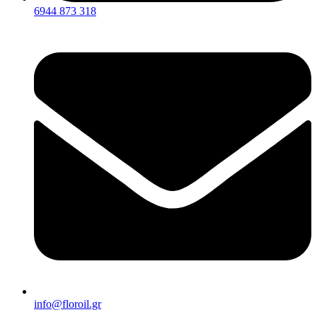
6944 873 318
info@florοil.gr