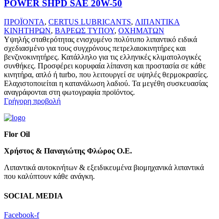
POWER SHPD SAE 20W-50
ΠΡΟΪΟΝΤΑ
,
CERTUS LUBRICANTS
,
ΛΙΠΑΝΤΙΚΑ
ΚΙΝΗΤΗΡΩΝ
,
ΒΑΡΕΩΣ ΤΥΠΟΥ
,
ΟΧΗΜΑΤΩΝ
Υψηλής σταθερότητας ενισχυμένο πολύτυπο λιπαντικό ειδικά
σχεδιασμένο για τους συγχρόνους πετρελαιοκινητήρες και
βενζινοκινητήρες. Κατάλληλο για τις ελληνικές κλιματολογικές
συνθήκες. Προσφέρει κορυφαία λίπανση και προστασία σε κάθε
κινητήρα, απλό ή turbo, που λειτουργεί σε υψηλές θερμοκρασίες.
Ελαχιστοποιείται η κατανάλωση λαδιού. Τα μεγέθη συσκευασίας
αναγράφονται στη φωτογραφία προϊόντος.
Γρήγορη προβολή
Flor Oil
Χρήστος & Παναγιώτης Φλώρος Ο.Ε.
Λιπαντικά αυτοκινήτων & εξειδικευμένα βιομηχανικά λιπαντικά
που καλύπτουν κάθε ανάγκη.
SOCIAL MEDIA
Facebook-f