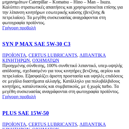
μηχανημάτων Caterpillar – Komatsu – Hino – Man – Isuzu.
Καλύπτει στρατιωτικές απαιτήσεις και χρησιμοποιείται επίσης για
την λίπανση κινητήρων εσωτερικής καύσης (βενζίνης &
πετρελαίου). Τα μεγέθη συσκευασίας αναγράφονται στη
φωτογραφία προϊόντος.
Γρήγορη προβολή
SYN P MAX SAE 5W-30 C3
ΠΡΟΪΟΝΤΑ
,
CERTUS LUBRICANTS
,
ΛΙΠΑΝΤΙΚΑ
ΚΙΝΗΤΗΡΩΝ
,
ΟΧΗΜΑΤΩΝ
Προηγμένης σύνθεσης, 100% συνθετικό λιπαντικό, υπερ-υψηλής
απόδοσης, σχεδιασμένο για τους κινητήρες βενζίνης, αερίου και
πετρελαίου. Εξασφαλίζει άριστη προστασία και υψηλές επιδόσεις
σε μεγάλα διαστήματα αλλαγής. Κατάλληλο για πολυβάλβιδους
κινητήρες, καταλυτικούς και συμβατικούς, με ή χωρίς turbo. Τα
μεγέθη συσκευασίας αναγράφονται στη φωτογραφία προϊόντος.
Γρήγορη προβολή
PLUS SAE 15W-50
ΠΡΟΪΟΝΤΑ
,
CERTUS LUBRICANTS
,
ΛΙΠΑΝΤΙΚΑ