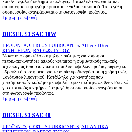
και σε μεγάλα διαστήματα αλλαγής. Κατάλληλο για επιβατικά
αυτοκίνητα, φορτηγά μικρού και μεγάλου κυβισμού. Τα μεγέθη
συσκευασίας αναγράφονται στη φωτογραφία προϊόντος.
Γρήγορη προβολή
DIESEL S3 SAE 10W
ΠΡΟΪΟΝΤΑ
,
CERTUS LUBRICANTS
,
ΛΙΠΑΝΤΙΚΑ
ΚΙΝΗΤΗΡΩΝ
,
ΒΑΡΕΩΣ ΤΥΠΟΥ
Μονότυπο ορυκτέλαιο υψηλής ποιότητας για χρήση σε
πετρελαιοκινητήρες απλούς και turbo ή συμβατικούς παλαιάς
τεχνολογίας (όπου δεν απαιτείται λάδι υψηλών προδιαγραφών) και
υδραυλικά συστήματα, για τα οποία προδιαγράφεται η χρήση ενός
μονότυπου λιπαντικού. Κατάλληλο για κινητήρες που
χρησιμοποιούν καύσιμο με υψηλή περιεκτικότητα σε θείο. Ιδανικό
για στατικούς κινητήρες. Τα μεγέθη συσκευασίας αναγράφονται
στη φωτογραφία προϊόντος.
Γρήγορη προβολή
DIESEL S3 SAE 40
ΠΡΟΪΟΝΤΑ
,
CERTUS LUBRICANTS
,
ΛΙΠΑΝΤΙΚΑ
ΚΙΝΗΤΗΡΩΝ
,
ΒΑΡΕΩΣ ΤΥΠΟΥ