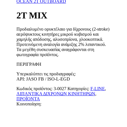
OCEAN 2T OUTBOARD
2T MIX
Προδιαλυμένο ορυκτέλαιο για δίχρονους (2-stroke)
αερόψυκτους κινητήρες μικρού κυβισμού και
χαμηλής απόδοσης, αλυσοπρίονα, χλοοκοπτικά.
Προτεινόμενη αναλογία ανάμιξης 2% λιπαντικού.
Τα μεγέθη συσκευασίας αναγράφονται στη
φωτογραφία προϊόντος.
ΠΕΡΙΓΡΑΦΉ
Υπερκαλύπτει τις προδιαγραφές:
API: JASO FB / ISO-L-EGD
Κωδικός προϊόντος:
3-0027
Κατηγορίες:
F-LINE
,
ΛΙΠΑΝΤΙΚΑ ΔΙΧΡΟΝΩΝ ΚΙΝΗΤΗΡΩΝ
,
ΠΡΟΪΟΝΤΑ
Κοινοποίηση: