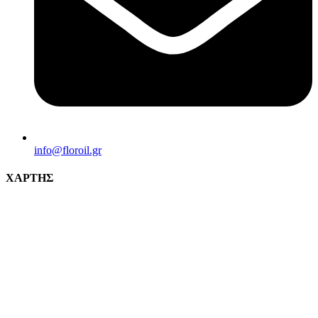
info@florοil.gr
ΧΑΡΤΗΣ