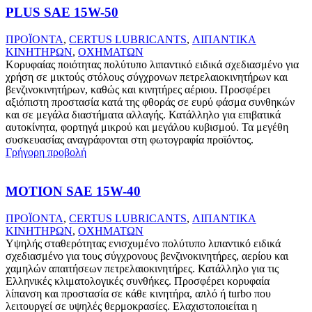
PLUS SAE 15W-50
ΠΡΟΪΟΝΤΑ
,
CERTUS LUBRICANTS
,
ΛΙΠΑΝΤΙΚΑ
ΚΙΝΗΤΗΡΩΝ
,
ΟΧΗΜΑΤΩΝ
Κορυφαίας ποιότητας πολύτυπο λιπαντικό ειδικά σχεδιασμένο για
χρήση σε μικτούς στόλους σύγχρονων πετρελαιοκινητήρων και
βενζινοκινητήρων, καθώς και κινητήρες αέριου. Προσφέρει
αξιόπιστη προστασία κατά της φθοράς σε ευρύ φάσμα συνθηκών
και σε μεγάλα διαστήματα αλλαγής. Κατάλληλο για επιβατικά
αυτοκίνητα, φορτηγά μικρού και μεγάλου κυβισμού. Τα μεγέθη
συσκευασίας αναγράφονται στη φωτογραφία προϊόντος.
Γρήγορη προβολή
MOTION SAE 15W-40
ΠΡΟΪΟΝΤΑ
,
CERTUS LUBRICANTS
,
ΛΙΠΑΝΤΙΚΑ
ΚΙΝΗΤΗΡΩΝ
,
ΟΧΗΜΑΤΩΝ
Υψηλής σταθερότητας ενισχυμένο πολύτυπο λιπαντικό ειδικά
σχεδιασμένο για τους σύγχρονους βενζινοκινητήρες, αερίου και
χαμηλών απαιτήσεων πετρελαιοκινητήρες. Κατάλληλο για τις
Ελληνικές κλιματολογικές συνθήκες. Προσφέρει κορυφαία
λίπανση και προστασία σε κάθε κινητήρα, απλό ή turbo που
λειτουργεί σε υψηλές θερμοκρασίες. Ελαχιστοποιείται η