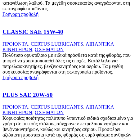
κατανάλωση λαδιού. Τα μεγέθη συσκευασίας αναγράφονται στη
φωτογραφία προϊόντος.
Γρήγορη προβολή
CLASSIC SAE 15W-40
ΠΡΟΪΟΝΤΑ
,
CERTUS LUBRICANTS
,
ΛΙΠΑΝΤΙΚΑ
ΚΙΝΗΤΗΡΩΝ
,
ΟΧΗΜΑΤΩΝ
Πολύτυπο ορυκτέλαιο με ειδικά πρόσθετα κατά της φθοράς, που
μπορεί να χρησιμοποιηθεί όλες τις εποχές. Κατάλληλο για
πετρελαιοκινητήρες, βενζινοκινητήρες και αερίου. Τα μεγέθη
συσκευασίας αναγράφονται στη φωτογραφία προϊόντος.
Γρήγορη προβολή
PLUS SAE 20W-50
ΠΡΟΪΟΝΤΑ
,
CERTUS LUBRICANTS
,
ΛΙΠΑΝΤΙΚΑ
ΚΙΝΗΤΗΡΩΝ
,
ΟΧΗΜΑΤΩΝ
Κορυφαίας ποιότητας πολύτυπο λιπαντικό ειδικά σχεδιασμένο για
χρήση σε μικτούς στόλους σύγχρονων πετρελαιοκινητήρων και
βενζινοκινητήρων, καθώς και κινητήρες αέριου. Προσφέρει
αξιόπιστη προστασία κατά της φθοράς σε ευρύ φάσμα συνθηκών