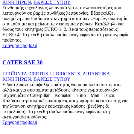
ΚΙΝΗΤΗΡΩΝ
,
ΒΑΡΕΩΣ ΤΥΠΟΥ
Συνθετικής τεχνολογίας λιπαντικό για πετρελαιοκινητήρες που
λειτουργούν σε βαριές συνθήκες λειτουργίας. Εξασφαλίζει
αυξημένη προστασία στον κινητήρα κατά των φθορών, οικονομία
στα καύσιμα και μείωση των εκπομπών ρύπων. Κατάλληλο για
όλους τους κινητήρες EURO 1, 2, 3 και τους περισσότερους
EURO 4. Τα μεγέθη συσκευασίας αναγράφονται στη φωτογραφία
προϊόντος.
Γρήγορη προβολή
CATER SAE 30
ΠΡΟΪΟΝΤΑ
,
CERTUS LUBRICANTS
,
ΛΙΠΑΝΤΙΚΑ
ΚΙΝΗΤΗΡΩΝ
,
ΒΑΡΕΩΣ ΤΥΠΟΥ
Ειδικό λιπαντικό υψηλής ποιότητας για υδραυλικά συστήματα,
αλλά και για συστήματα μετάδοσης κίνησης χωματουργικών
μηχανημάτων Caterpillar – Komatsu – Hino – Man – Isuzu.
Καλύπτει στρατιωτικές απαιτήσεις και χρησιμοποιείται επίσης για
την λίπανση κινητήρων εσωτερικής καύσης (βενζίνης &
πετρελαίου). Τα μεγέθη συσκευασίας αναγράφονται στη
φωτογραφία προϊόντος.
Γρήγορη προβολή